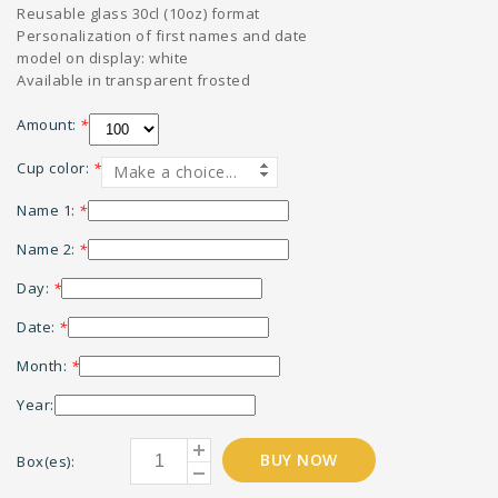
Reusable glass 30cl (10oz) format
Personalization of first names and date
model on display: white
Available in transparent frosted
Amount:
*
Cup color:
*
Make a choice...
Name 1:
*
Name 2:
*
Day:
*
Date:
*
Month:
*
Year:
BUY NOW
Box(es):