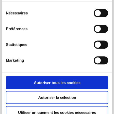
The authentic reusable and ecological ecocup
Sélection
Capacity of 30 cl and height of 11.3 cm
Nécessaires
du
Dishwasher and microwave safe
consentement
Polypropylene material without bisphenol A
100% recyclable
Préférences
Variable delivery time: contact us
with the chat leaving your E-mail to
Statistiques
get the current time.
Marketing
Autoriser tous les cookies
Autoriser la sélection
Utiliser uniquement les cookies nécessaires