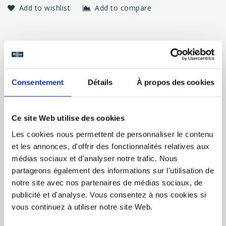
Add to wishlist
Add to compare
INFORMATION
Consentement
Détails
À propos des cookies
REVIEW
Ce site Web utilise des cookies
Les cookies nous permettent de personnaliser le contenu
About the visual:
et les annonces, d'offrir des fonctionnalités relatives aux
Front face: flags with yes, fireworks and names of the
médias sociaux et d'analyser notre trafic. Nous
couple
partageons également des informations sur l'utilisation de
Back side: Date with flags and fireworks
notre site avec nos partenaires de médias sociaux, de
Cup colors: white or frosted
publicité et d'analyse. Vous consentez à nos cookies si
Customizable areas: Names, Date
vous continuez à utiliser notre site Web.
About the ecocup: