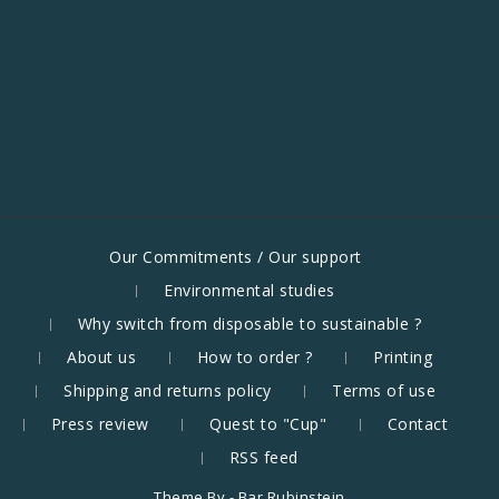
Our Commitments / Our support
Environmental studies
Why switch from disposable to sustainable ?
About us
How to order ?
Printing
Shipping and returns policy
Terms of use
Press review
Quest to "Cup"
Contact
RSS feed
Theme By -
Bar Rubinstein