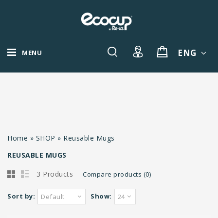
ENG
MENU
Home
»
SHOP
»
Reusable Mugs
REUSABLE MUGS
3 Products
Compare products (0)
Sort by:
Show:
Default
24