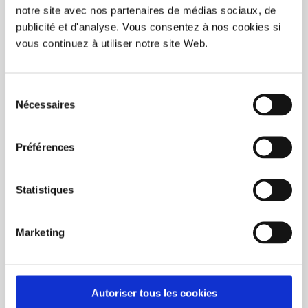
notre site avec nos partenaires de médias sociaux, de
publicité et d'analyse. Vous consentez à nos cookies si
vous continuez à utiliser notre site Web.
Sélection
Nécessaires
du
BUY NOW
consentement
Préférences
Hotcup 13,5 Oz (50/Box)
C$148.50
Statistiques
Unit price: C$2.97
Marketing
Page 1 of 1
1
Autoriser tous les cookies
CATEGORIES