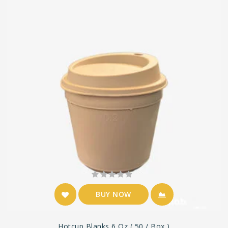
BUY NOW
Hotcup Blanks 6 Oz ( 50 / Box )