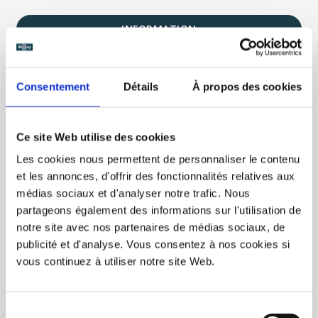
INFORMATION
REVIEW
Consentement
Détails
À propos des cookies
About the visual:
Ce site Web utilise des cookies
Front: the jumpsuit, and two floral friezes at the top
Les cookies nous permettent de personnaliser le contenu
and bottom
Back side: first names, date and end of floral friezes
et les annonces, d'offrir des fonctionnalités relatives aux
Cup colors: white or frosted
médias sociaux et d'analyser notre trafic. Nous
Customizable zones: the 2 first names and the date
partageons également des informations sur l'utilisation de
notre site avec nos partenaires de médias sociaux, de
publicité et d'analyse. Vous consentez à nos cookies si
About the ecocup:
vous continuez à utiliser notre site Web.
The authentic reusable and ecological ecocup
Capacity of 30 cl and height of 11.3 cm
Dishwasher and microwave safe
Sélection