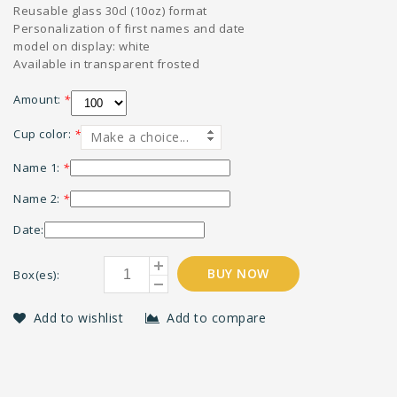
Reusable glass 30cl (10oz) format
Personalization of first names and date
model on display: white
Available in transparent frosted
Amount:
*
Cup color:
*
Make a choice...
Name 1:
*
Name 2:
*
Date:
BUY NOW
Box(es):
Add to wishlist
Add to compare