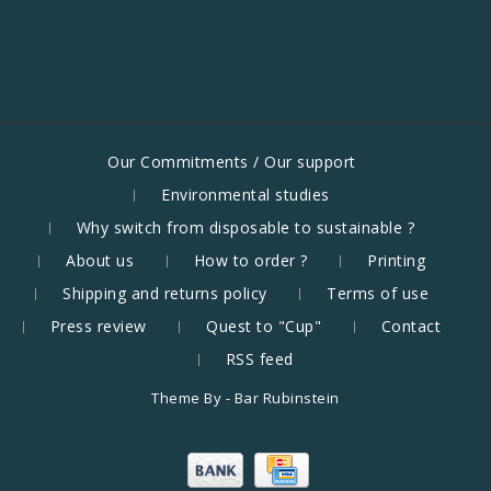
Our Commitments / Our support
Environmental studies
Why switch from disposable to sustainable ?
About us
How to order ?
Printing
Shipping and returns policy
Terms of use
Press review
Quest to "Cup"
Contact
RSS feed
Theme By -
Bar Rubinstein