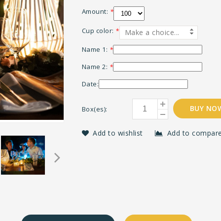
Amount:
*
Cup color:
*
Make a choice...
Name 1:
*
Name 2:
*
Date:
BUY NO
Box(es):
Add to wishlist
Add to compar