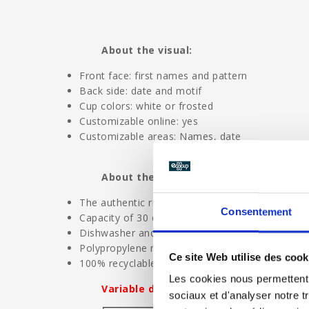
About the visual:
Front face: first names and pattern
Back side: date and motif
Cup colors: white or frosted
Customizable online: yes
Customizable areas: Names, date
About the ecocup:
The authentic reusable and ecological ecocup
Consentement
Capacity of 30 cl and height of 11.3 cm
Dishwasher and microwave safe
Polypropylene material without bisphenol A
Ce site Web utilise des cook
100% recyclable
Les cookies nous permettent d
Variable delivery time: contact us wit
sociaux et d'analyser notre t