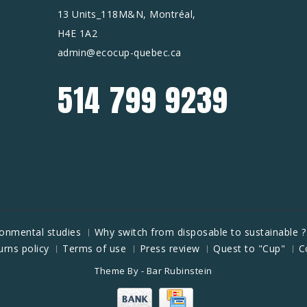
13 Units_118M&N, Montréal,
H4E 1A2
admin@ecocup-quebec.ca
514 799 9239
ronmental studies
Why switch from disposable to sustainable ?
urns policy
Terms of use
Press review
Quest to "Cup"
C
Theme By -
Bar Rubinstein