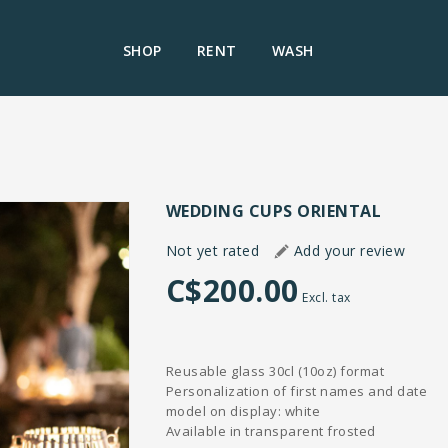
SHOP
RENT
WASH
WEDDING CUPS ORIENTAL
Not yet rated
Add your review
C$200.00
Excl. tax
Reusable glass 30cl (10oz) format
Personalization of first names and date
model on display: white
Available in transparent frosted