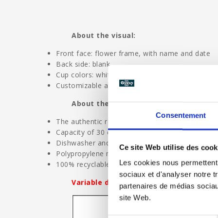
About the visual:
Front face: flower frame, with name and date
Back side: blank
Cup colors: white or frosted
Customizable areas: Names, Date
About the ecocup:
Consentement
The authentic reusable and ecological ecocup
Capacity of 30 cl and height of 11.3 cm
Dishwasher and microwave safe
Ce site Web utilise des cook
Polypropylene material without bisphenol A
Les cookies nous permettent d
100% recyclable
sociaux et d'analyser notre t
Variable delivery time: contact us wit
partenaires de médias sociaux
site Web.