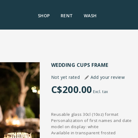
SHOP
RENT
WASH
WEDDING CUPS FRAME
Not yet rated
Add your review
C$200.00
Excl. tax
Reusable glass 30cl (10oz) format
Personalization of first names and date
model on display: white
Available in transparent frosted