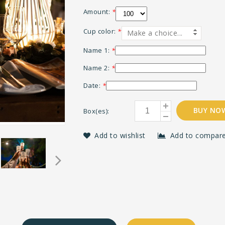
Amount:
*
Cup color:
*
Make a choice...
Name 1:
*
Name 2:
*
Date:
*
BUY NO
Box(es):
Add to wishlist
Add to compar