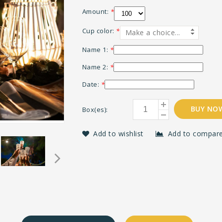
Amount:
*
Cup color:
*
Make a choice...
Name 1:
*
Name 2:
*
Date:
*
BUY NO
Box(es):
Add to wishlist
Add to compar