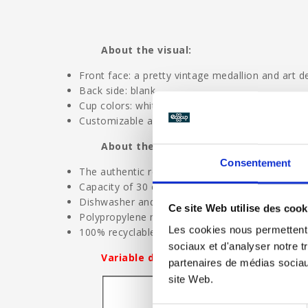
About the visual:
Front face: a pretty vintage medallion and art 
Back side: blank
Cup colors: white or frosted
Customizable areas: Names, Date
About the ecocup:
Consentement
The authentic reusable and ecological ecocup
Capacity of 30 cl and height of 11.3 cm
Dishwasher and microwave safe
Ce site Web utilise des cook
Polypropylene material without bisphenol A
Les cookies nous permettent d
100% recyclable
sociaux et d'analyser notre t
Variable delivery time: contact us wit
partenaires de médias sociaux
site Web.