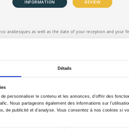
INFORMATION
REVIEW
deco arabesques as well as the date of your reception and your fi
Détails
ies
e personnaliser le contenu et les annonces, d'offrir des fonctio
rafic. Nous partageons également des informations sur l'utilisati
h the chat leaving your E-mail to get the current time.
, de publicité et d'analyse. Vous consentez à nos cookies si vou