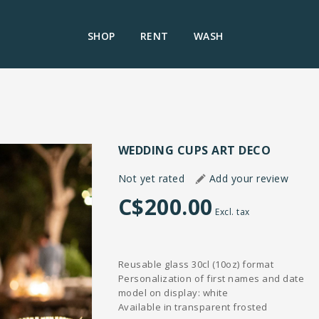
SHOP
RENT
WASH
WEDDING CUPS ART DECO
Not yet rated
Add your review
C$200.00
Excl. tax
Reusable glass 30cl (10oz) format
Personalization of first names and date
model on display: white
Available in transparent frosted