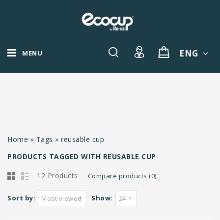
ENG
MENU
Home
»
Tags
»
reusable cup
PRODUCTS TAGGED WITH REUSABLE CUP
12 Products
Compare products (0)
Sort by:
Show:
Most viewed
24