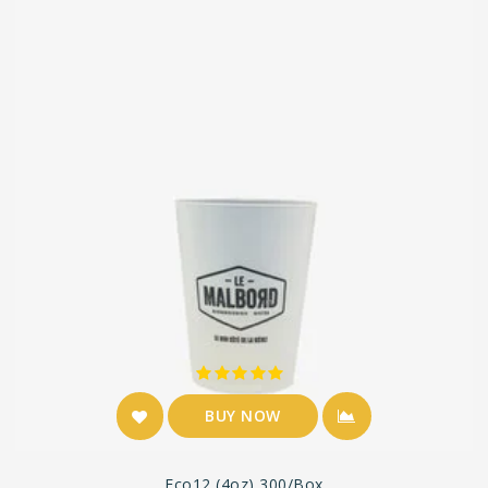
BUY NOW
Eco12 (4oz) 300/box