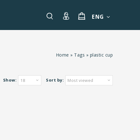
ENG
Home
»
Tags
»
plastic cup
Show:
Sort by:
18
Most viewed