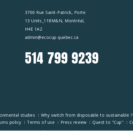
3700 Rue Saint-Patrick, Porte
13 Units_118M&N, Montréal,
H4E 1A2
admin@ecocup-quebec.ca
514 799 9239
ronmental studies
Why switch from disposable to sustainable ?
urns policy
Terms of use
Press review
Quest to "Cup"
C
Theme By -
Bar Rubinstein