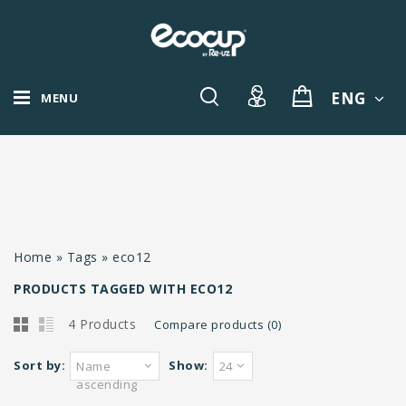
ENG
MENU
Home
»
Tags
»
eco12
PRODUCTS TAGGED WITH ECO12
4 Products
Compare products (0)
Sort by:
Show:
Name
24
ascending