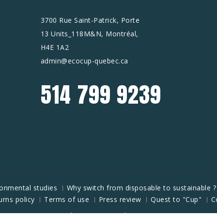
3700 Rue Saint-Patrick, Porte
13 Units_118M&N, Montréal,
H4E 1A2
admin@ecocup-quebec.ca
514 799 9239
ronmental studies
Why switch from disposable to sustainable ?
urns policy
Terms of use
Press review
Quest to "Cup"
C
Theme By -
Bar Rubinstein