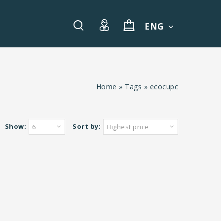
ENG
Home
»
Tags
»
ecocupc
Show:
Sort by:
6
Highest price