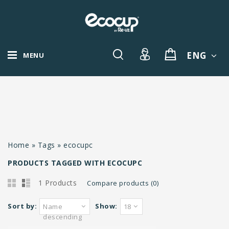
ENG
MENU
Home
»
Tags
»
ecocupc
PRODUCTS TAGGED WITH ECOCUPC
1 Products
Compare products (0)
Sort by:
Show:
Name
18
descending