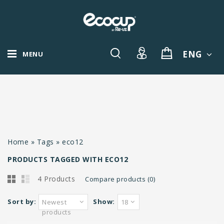
ENG
MENU
Home
»
Tags
»
eco12
PRODUCTS TAGGED WITH ECO12
4 Products
Compare products (0)
Sort by:
Show:
Newest
18
products