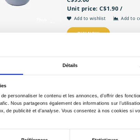
Unit price: C$1.90 /
Add to wishlist
Add to 
BUY NOW
Hotcup 13,5 Oz (50/Box)
Détails
Reusable personalized coffee cup
ies
Perfect for Ice cream (without lid
e personnaliser le contenu et les annonces, d'offrir des fonctio
1 color printing <br/>
Shipping : 3 to 4 weeks<br/>
rafic. Nous partageons également des informations sur l'utilisati
Recyclable polypropylene<br/>
, de publicité et d'analyse. Vous consentez à nos cookies si vou
Minimum order : 100
C$148.50
Unit price: C$2.97 /
Préférences
Statistiques