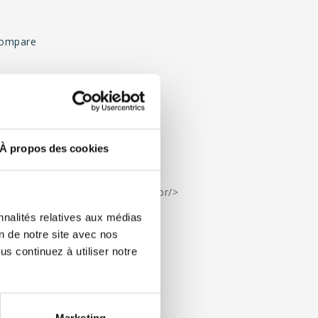
compare
À propos des cookies
s format 40 cl (13.5 oz) 50/box<br/>
)<br/>
nnalités relatives aux médias
on de notre site avec nos
s continuez à utiliser notre
Marketing