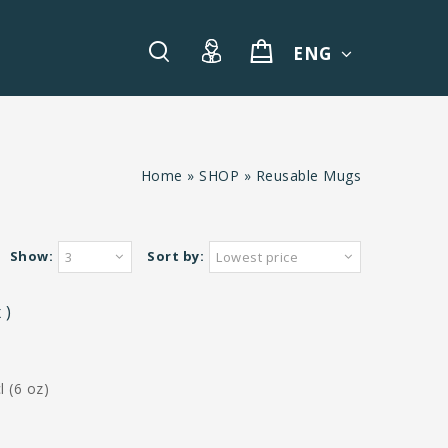
ENG
Home
»
SHOP
»
Reusable Mugs
Show:
Sort by:
3
Lowest price
 )
 (6 oz)