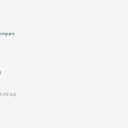
compare
)
l (10 oz)