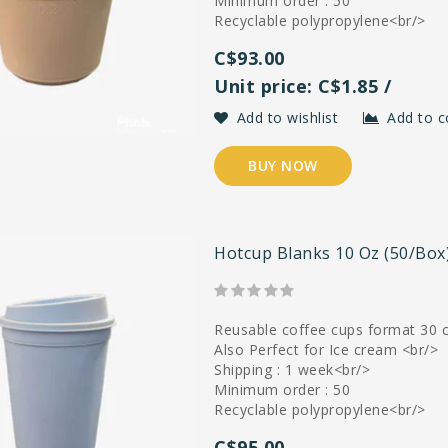
Minimum order : 50
Recyclable polypropylene<br/>
C$93.00
Unit price: C$1.85 /
Add to wishlist
Add to 
BUY NOW
Hotcup Blanks 10 Oz (50/box
Reusable coffee cups format 30 c
Also Perfect for Ice cream <br/>
Shipping : 1 week<br/>
Minimum order : 50
Recyclable polypropylene<br/>
C$95.00