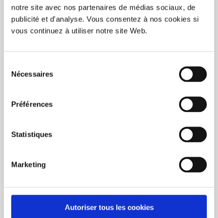
notre site avec nos partenaires de médias sociaux, de
publicité et d'analyse. Vous consentez à nos cookies si
vous continuez à utiliser notre site Web.
Sélection
Nécessaires
du
BUY NOW
consentement
Préférences
Hotcup Blanks 6 Oz ( 50 / Box )
C$93.00
Statistiques
Unit price: C$1.85
Marketing
Page 1 of 1
1
Autoriser tous les cookies
CATEGORIES