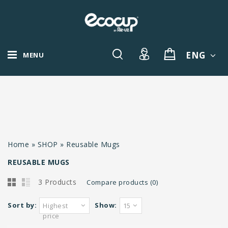
ENG
MENU
Home
»
SHOP
»
Reusable Mugs
REUSABLE MUGS
3 Products
Compare products (0)
Sort by:
Show:
Highest
15
price