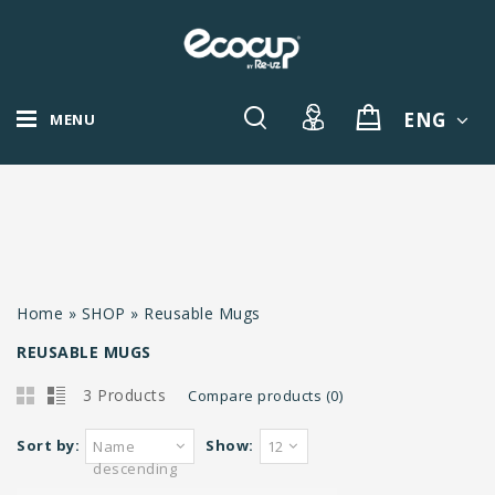
ENG
MENU
Home
»
SHOP
»
Reusable Mugs
REUSABLE MUGS
3 Products
Compare products (0)
Sort by:
Show:
Name
12
descending