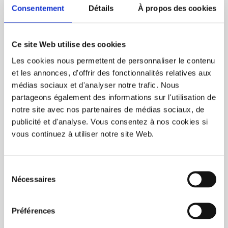
Consentement
Détails
À propos des cookies
Ce site Web utilise des cookies
Les cookies nous permettent de personnaliser le contenu
et les annonces, d'offrir des fonctionnalités relatives aux
médias sociaux et d'analyser notre trafic. Nous
partageons également des informations sur l'utilisation de
notre site avec nos partenaires de médias sociaux, de
publicité et d'analyse. Vous consentez à nos cookies si
vous continuez à utiliser notre site Web.
Hotcup 13,5 Oz (50/Box)
Sélection
Nécessaires
du
consentement
Reusable personalized coffee cups format 40 cl (13.5 oz)
50/box<br/>
Préférences
Perfect for Ice cream (without lid)<br/>