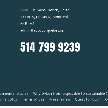
3700 Rue Saint-Patrick, Porte
13 Units_118M&N, Montréal,
H4E 1A2
admin@ecocup-quebec.ca
514 799 9239
ronmental studies
Why switch from disposable to sustainable ?
urns policy
Terms of use
Press review
Quest to "Cup"
C
Theme By -
Bar Rubinstein