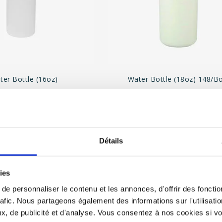
ter Bottle (16oz)
Water Bottle (18oz) 148/b
C$630.00
C$495.80
nit price: C$3.15
Unit price: C$3.35
Détails
ies
e personnaliser le contenu et les annonces, d'offrir des fonctio
rafic. Nous partageons également des informations sur l'utilisati
, de publicité et d'analyse. Vous consentez à nos cookies si vou