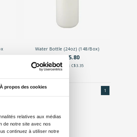
ox
Water Bottle (24oz) (148/box)
C$495.80
Unit price: C$3.35
À propos des cookies
1
nnalités relatives aux médias
on de notre site avec nos
s continuez à utiliser notre