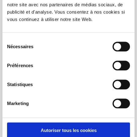
notre site avec nos partenaires de médias sociaux, de
publicité et d'analyse. Vous consentez à nos cookies si
vous continuez à utiliser notre site Web.
Sélection
Nécessaires
du
BUY NOW
consentement
Préférences
Water Bottle (24oz) (148/box)
C$495.80
Statistiques
Unit price: C$3.35
Marketing
Page 1 of 1
1
Autoriser tous les cookies
CATEGORIES