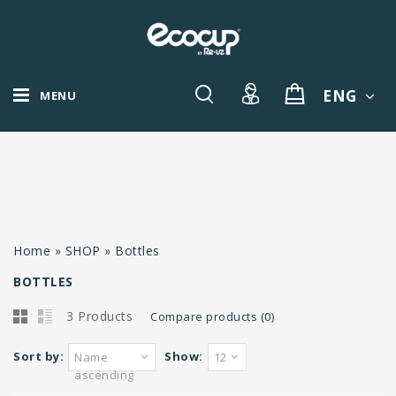
ENG
MENU
Home
»
SHOP
»
Bottles
BOTTLES
3 Products
Compare products (0)
Sort by:
Show:
Name
12
ascending