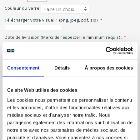
Couleur du verre:
Faire un choix...
Télécharger votre visuel 1 (png, jpeg, pdf, zip):
*
Date de livraison (Merci de respecter le minimum requis) :
*
Jour
Mois
Année
COMMANDER
Boite(s):
Consentement
Détails
À propos des cookies
Ajouter à la liste de souhaits
Ajouter pour
comparer
Ce site Web utilise des cookies
Les cookies nous permettent de personnaliser le contenu
et les annonces, d'offrir des fonctionnalités relatives aux
médias sociaux et d'analyser notre trafic. Nous
partageons également des informations sur l'utilisation de
INFORMATIONS
notre site avec nos partenaires de médias sociaux, de
publicité et d'analyse. Vous consentez à nos cookies si
AVIS