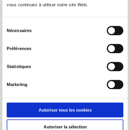
vous continuez à utiliser notre site Web.
A propos de l’ecocup :
Sélection
Nécessaires
du
L’authentique ecocup réutilisable et écologique
consentement
Capacité de 30 cl et hauteur de 11,3 cm
Passe au lave-vaisselle et au micro-ondes
Préférences
Matière en polypropylène sans bisphénol A
100% recyclable
Statistiques
Délai de livraison variable : nous
contacter avec le clavardage en
laissant votre E-mail pour obtenir le
Marketing
délai actuel.
Autoriser tous les cookies
Autoriser la sélection