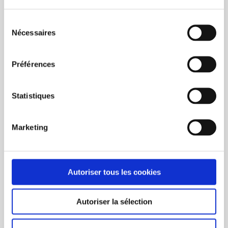
L’authentique ecocup réutilisable et écologique
Sélection
Capacité de 30 cl et hauteur de 11,3 cm
Nécessaires
du
Passe au lave-vaisselle et au micro-ondes
consentement
Matière en polypropylène sans bisphénol A
100% recyclable
Préférences
Délai de livraison variable : nous
contacter avec le clavardage en
Statistiques
laissant votre E-mail pour obtenir le
délai actuel.
Marketing
Autoriser tous les cookies
Autoriser la sélection