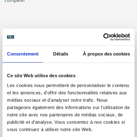
comparer
INFORMATIONS
Consentement
Détails
À propos des cookies
AVIS
Ce site Web utilise des cookies
A propos du visuel :
Les cookies nous permettent de personnaliser le contenu
Face avant : cadre avec zones de texte
et les annonces, d'offrir des fonctionnalités relatives aux
Face arrière : extrémités de la frise de roses
médias sociaux et d'analyser notre trafic. Nous
Couleurs du gobelet : blanc ou givré
partageons également des informations sur l'utilisation de
Personnalisable en ligne : oui
notre site avec nos partenaires de médias sociaux, de
Zones personnalisables : Noms, dates, Texte 1, Texte
publicité et d'analyse. Vous consentez à nos cookies si
2
vous continuez à utiliser notre site Web.
A propos de l’ecocup :