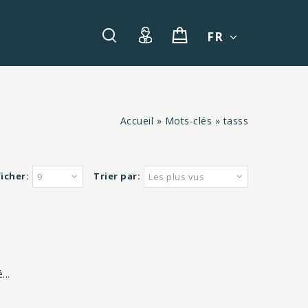
FR
Accueil
»
Mots-clés
»
tasss
icher:
Trier par:
9
Les plus vus
...