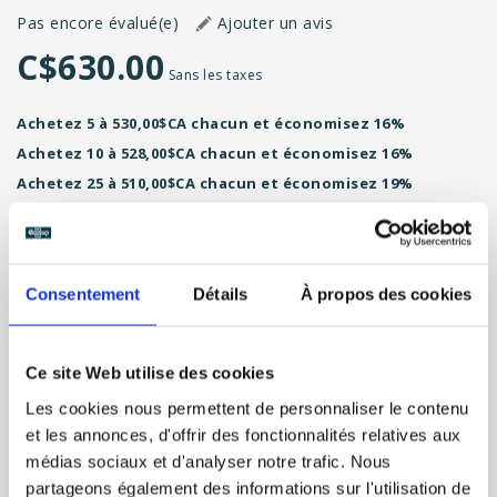
Pas encore évalué(e)
Ajouter un avis
C$630.00
Sans les taxes
Achetez 5 à 530,00$CA chacun et économisez 16%
Achetez 10 à 528,00$CA chacun et économisez 16%
Achetez 25 à 510,00$CA chacun et économisez 19%
Achetez 50 à 1 120,00$CA chacun et économisez -78%
Prix unitaire:
3,15$CA
Consentement
Détails
À propos des cookies
Impression jusqu’à 3 couleurs, la première est inclue dans le
prix !
Possibilité de choisir une couleur différente pour le bouchon.
Ce site Web utilise des cookies
Contactez-nous pour les impressions de plusieurs couleurs.
Les cookies nous permettent de personnaliser le contenu
Couleurs d'impression:
*
et les annonces, d'offrir des fonctionnalités relatives aux
médias sociaux et d'analyser notre trafic. Nous
Date de livraison (Merci de respecter le minimum requis) :
*
partageons également des informations sur l'utilisation de