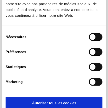
Jour
Mois
Année
notre site avec nos partenaires de médias sociaux, de
publicité et d'analyse. Vous consentez à nos cookies si
COMMANDER
Boite(s):
vous continuez à utiliser notre site Web.
Ajouter à la liste de souhaits
Ajouter pour
comparer
Sélection
Nécessaires
du
consentement
Préférences
INFORMATIONS
Statistiques
AVIS
Marketing
Autoriser tous les cookies