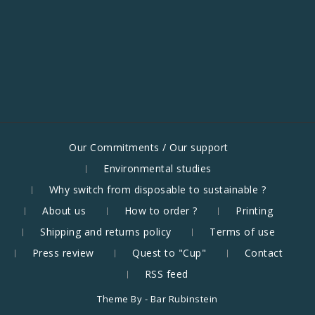
Our Commitments / Our support
Environmental studies
Why switch from disposable to sustainable ?
About us
How to order ?
Printing
Shipping and returns policy
Terms of use
Press review
Quest to "Cup"
Contact
RSS feed
Theme By -
Bar Rubinstein