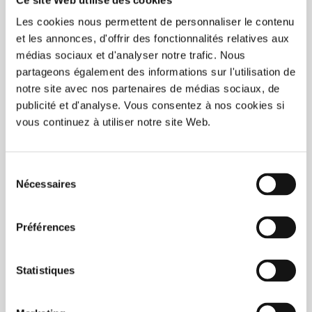
Les cookies nous permettent de personnaliser le contenu
et les annonces, d'offrir des fonctionnalités relatives aux
médias sociaux et d'analyser notre trafic. Nous
partageons également des informations sur l'utilisation de
notre site avec nos partenaires de médias sociaux, de
publicité et d'analyse. Vous consentez à nos cookies si
vous continuez à utiliser notre site Web.
Wedding Cups Rustic
Sélection
Nécessaires
du
consentement
Reusable glass 30cl (10oz) format <br/>
Personalization of first names and date <br/>
Préférences
model on display: white <br/>
Available in transparent frosted
Statistiques
C$200.00
Add to wishlist
Add to compare