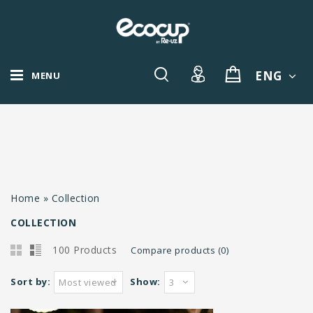
ENG
MENU
Home
»
Collection
COLLECTION
100 Products
Compare products (0)
Sort by:
Show:
Most viewed
3