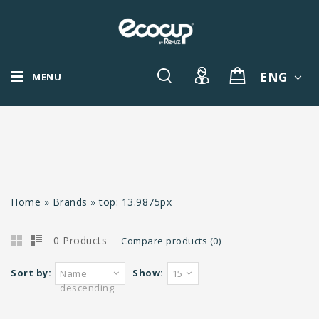
ENG
MENU
Home
»
Brands
»
top: 13.9875px
0 Products
Compare products (0)
Sort by:
Show:
Name
15
descending