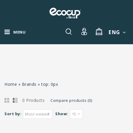
ENG
MENU
Home
»
Brands
»
top: 0px
0 Products
Compare products (0)
Sort by:
Show:
Most viewed
15