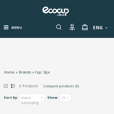
ENG
MENU
Home
»
Brands
»
top: 0px
0 Products
Compare products (0)
Sort by:
Show:
Name
12
ascending