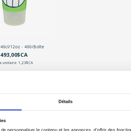
40cl/12oz - 400/boîte
493,00$CA
ix unitaire: 1,23$CA
Détails
ies
e personnaliser le contenu et les annonces, d'offrir des fonctio