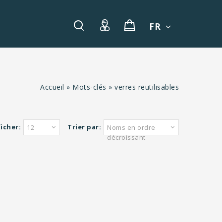
FR
Accueil
»
Mots-clés
»
verres reutilisables
icher:
Trier par:
12
Noms en ordre
décroissant