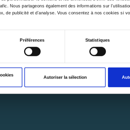
rafic. Nous partageons également des informations sur l'utilisati
, de publicité et d'analyse. Vous consentez à nos cookies si vou
Préférences
Statistiques
S'ABONNER
INFOLETTRE
Abonnez-vous pour rester au courant des dernières nouvelles.
cookies
Autoriser la sélection
Aut
S'A