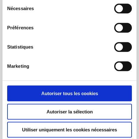
Sélection
Nécessaires
du
consentement
Page 1 de 1
1
Préférences
CATÉGORIES
Statistiques
Marketing
FILTRER LES RÉSULTATS
Autoriser tous les cookies
VU(S) RÉCEMMENT
EFFACER
Autoriser la sélection
Utiliser uniquement les cookies nécessaires