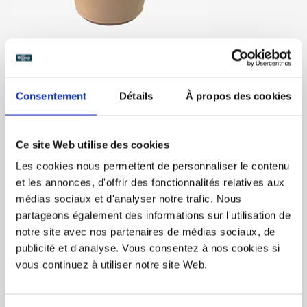
Hotcup Vierge – 18cl/6oz – 50/boîte
Consentement
Détails
À propos des cookies
Tasse à café réutilisable format 18cl (6oz).<br/>Parfait pour
les boissons chaudes et pour les glaces !<br/>
Ce site Web utilise des cookies
<br/>Couvercles disponibles en différentes couleurs.<br/>
<br/>Polypropylène recyclable<br/>Commande minimum :
Les cookies nous permettent de personnaliser le contenu
50<br/>Livraison en 1 semaine<br
et les annonces, d'offrir des fonctionnalités relatives aux
médias sociaux et d'analyser notre trafic. Nous
93,00$CA
partageons également des informations sur l'utilisation de
Prix unitaire: 1,85$CA /
notre site avec nos partenaires de médias sociaux, de
Ajouter à la liste de souhaits
Ajouter pour
publicité et d'analyse. Vous consentez à nos cookies si
comparer
vous continuez à utiliser notre site Web.
COMMANDER