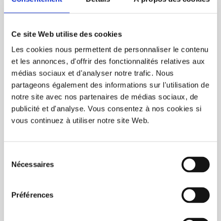
COMMANDER
Ce site Web utilise des cookies
Les cookies nous permettent de personnaliser le contenu
Hotcup Vierge – 30cl/10oz – 50/boîte
et les annonces, d'offrir des fonctionnalités relatives aux
95,00$CA
médias sociaux et d'analyser notre trafic. Nous
Prix unitaire: 1,90$CA
partageons également des informations sur l'utilisation de
notre site avec nos partenaires de médias sociaux, de
publicité et d'analyse. Vous consentez à nos cookies si
vous continuez à utiliser notre site Web.
Page 1 de 1
1
Sélection
CATÉGORIES
Nécessaires
du
consentement
Préférences
FILTRER LES RÉSULTATS