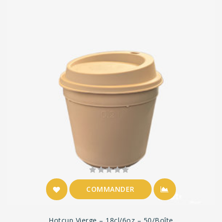
COMMANDER
Hotcup Vierge – 18cl/6oz – 50/boîte