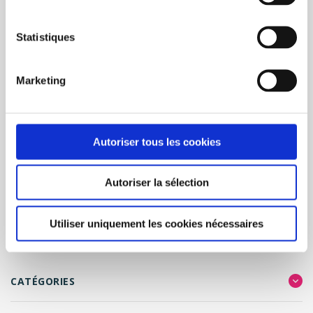
(13,5oz).<br/>1 couleur d’impression.<br/>Parfait également
pour les glaces !<br/><br/>Couvercles disponibles en
différentes couleurs.<br/>Livraison : 3 à 4
Statistiques
semaines<br/>Commande minimum : 2 boît
148,50$CA
Marketing
Prix unitaire: 2,97$CA /
Ajouter à la liste de souhaits
Ajouter pour
comparer
Autoriser tous les cookies
COMMANDER
Autoriser la sélection
Utiliser uniquement les cookies nécessaires
Page 1 de 1
1
CATÉGORIES