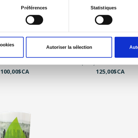
Préférences
Statistiques
cookies
Autoriser la sélection
Aut
) 400/boite LAVAGE INCLUS
Eco30 (10oz) 500/boite LAVAGE
100,00$CA
125,00$CA