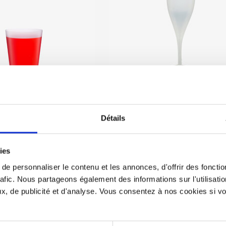
e (4oz) 300/boite LAVAGE
Flûtes (4oz) 90/boite LAVAGE 
Détails
INCLUS
40,00$CA
90,00$CA
ies
e personnaliser le contenu et les annonces, d'offrir des fonctio
rafic. Nous partageons également des informations sur l'utilisati
, de publicité et d'analyse. Vous consentez à nos cookies si vou