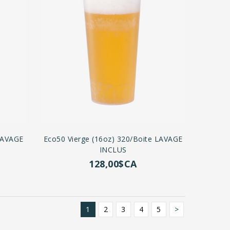
 LAVAGE
Eco50 Vierge (16oz) 320/boite LAVAGE
INCLUS
128,00$CA
1
2
3
4
5
>