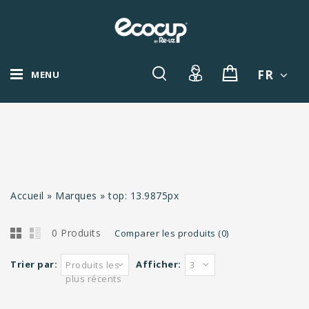
FR
MENU
Accueil
»
Marques
»
top: 13.9875px
0 Produits
Comparer les produits (0)
Trier par:
Afficher:
Produits les
3
plus récents